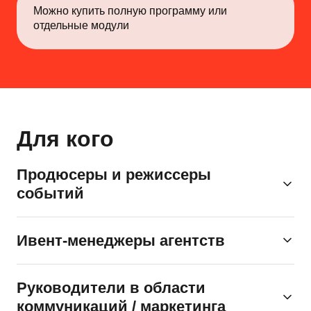
Можно купить полную программу или
lab@polylog.ru
отдельные модули
Оферта
Политика конфиденциальности
Пользовательское соглашение
Остались вопросы
© 2026
Для кого
Продюсеры и режиссеры
событий
Для создания уникальных концепций, постановки и
Ивент-менеджеры агентств
визуального оформления мероприятий
Для повышения эффективности организации мероприятий
Руководители в области
и освоения новых инструментов
коммуникаций / маркетинга