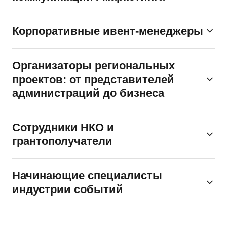
Для интеграции ивент-инструментов в стратегию компании
Корпоративные ивент-менеджеры
Для улучшения корпоративных событий и оптимизации
Организаторы региональных
работы с подрядчиками
проектов: от представителей
администраций до бизнеса
Для масштабирования проектов и эффективного
Сотрудники НКО и
управления командами
грантополучатели
Чтобы освоить практические инструменты для реализации
Начинающие специалисты
инициатив с госучастием
индустрии событий
Для получения фундаментальных знаний, практических
навыков и профессиональных контактов