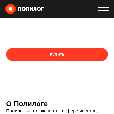
ПРОГРАММА
УПРАВЛЕНИЕ
СОБЫТИЯМИ
Как создать события, о которых говорят
медиа и общественность
Купить
Узнать больше
О Полилоге
Полилог — это эксперты в сфере ивентов,